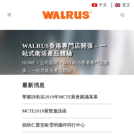
中文
英文
WALRUS香港專門店開張 – 一
站式衛浴產品體驗
HOME
>
公司新聞
>
WALRUS香港專門店開
張 – 一站式衛浴產品體驗
最新消息
華樂詩衛浴2019年MCTE展會圓滿落幕
MCTE2019展覽邀請函
捐助仁愛堂歐雪明腦伴同行中心