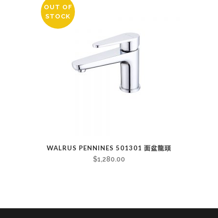
OUT OF
STOCK
WALRUS PENNINES 501301 面盆龍頭
$
1,280.00