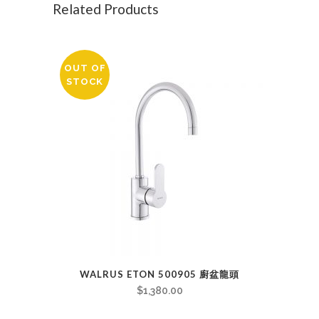
Related Products
OUT OF
STOCK
WALRUS ETON 500905 廚盆龍頭
$
1,380.00