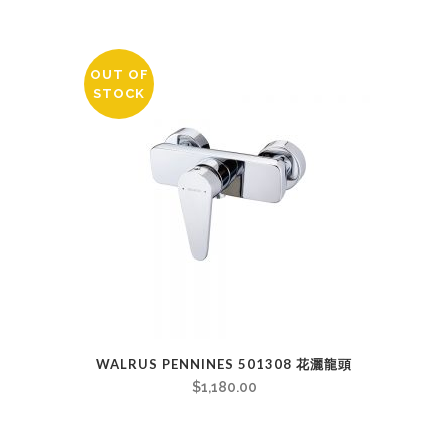
OUT OF
STOCK
WALRUS PENNINES 501308 花灑龍頭
$
1,180.00