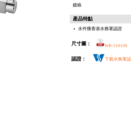
鍍鉻
產品特點
水件獲香港水務署認證
尺寸圖：
WR-510109
認證：
下載水務署認