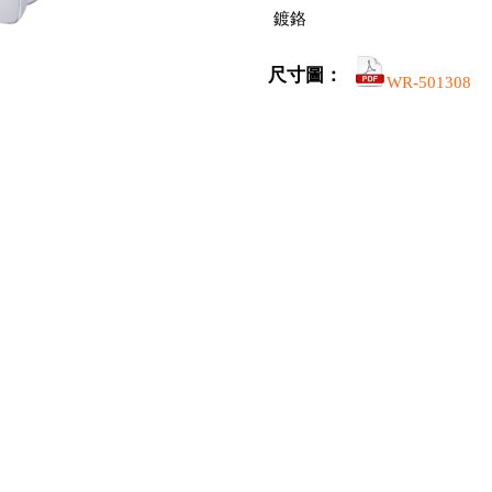
鍍鉻
尺寸圖：
WR-501308