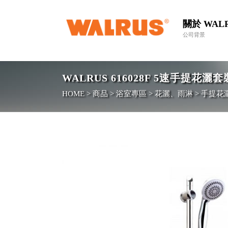
關於 WAL
公司背景
WALRUS 616028F 5速手提花灑套
HOME
>
商品
>
浴室專區
>
花灑、雨淋
>
手提花