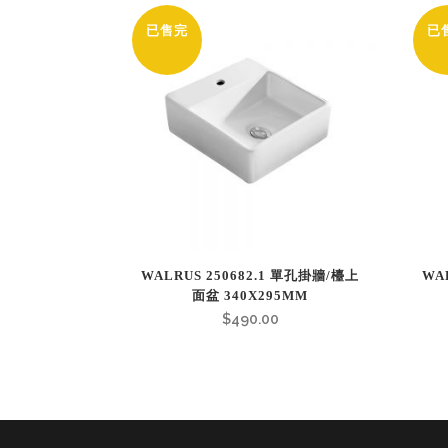
已售完
已
WALRUS 250682.1 單孔掛牆/檯上
WA
面盆 340X295MM
$
490.00