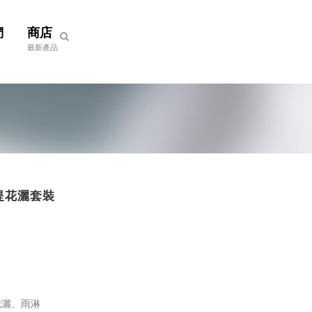
們
商店
最新產品
速手提花灑套裝
花灑、雨淋