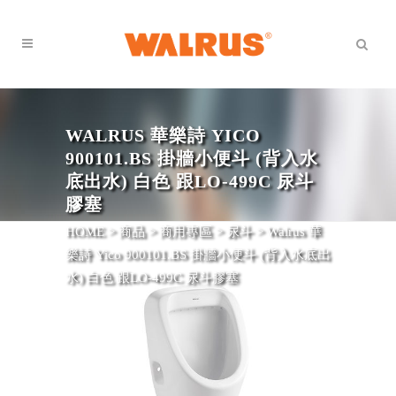
WALRUS 華樂詩 YICO
900101.BS 掛牆小便斗 (背入水
底出水) 白色 跟LO-499C 尿斗
膠塞
HOME
>
商品
>
商用專區
>
尿斗
>
Walrus 華
樂詩 Yico 900101.BS 掛牆小便斗 (背入水底出
水) 白色 跟LO-499C 尿斗膠塞