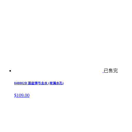
已售完
040002D 面盆弹弓去水 (有滿水孔)
$
109.00