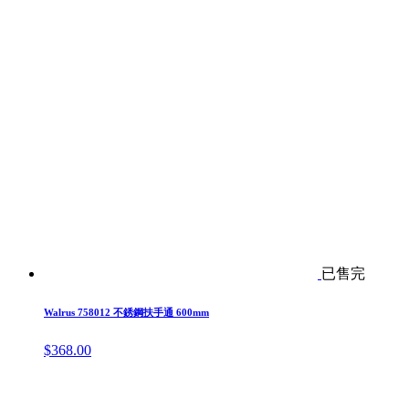
已售完
Walrus 758012 不銹鋼扶手通 600mm
$
368.00