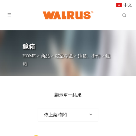
中文
鏡箱
HOME
>
商品
>
浴室專區
>
鏡箱、掛件
>
鏡
箱
顯示單一結果
依上架時間