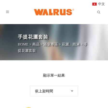
中文
手提花灑套裝
HOME
>
商品
>
浴室專區
>
花灑、雨淋
>
手
提花灑套裝
顯示單一結果
依上架時間